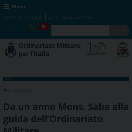
Skip
Menu
to
content
sabato 08 agosto 2026
San Domenico, sacerdote
YouTube
RSS
Cerca
Ordinariato Militare
per l'Italia
NEWS
30 MAGGIO 2026
Da un anno Mons. Saba alla
guida dell’Ordinariato
Militare