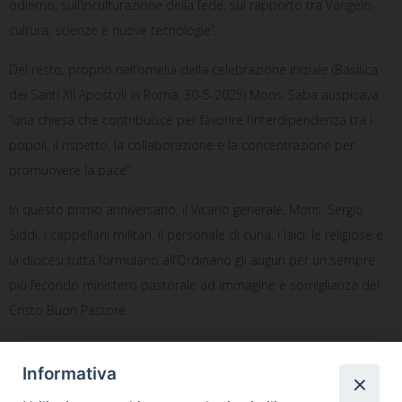
odierno, sull’inculturazione della fede, sul rapporto tra Vangelo,
cultura, scienze e nuove tecnologie”.
Del resto, proprio nell’omelia della celebrazione iniziale (Basilica
dei Santi XII Apostoli in Roma, 30-5-2025) Mons. Saba auspicava
“una chiesa che contribuisce per favorire l’interdipendenza tra i
popoli, il rispetto, la collaborazione e la concentrazione per
promuovere la pace”.
In questo primo anniversario, il Vicario generale, Mons. Sergio
Siddi, i cappellani militari, il personale di curia, i laici, le religiose e
la diocesi tutta formulano all’Ordinario gli auguri per un sempre
più fecondo ministero pastorale ad immagine e somiglianza del
Cristo Buon Pastore.
Notificheapp
Informativa