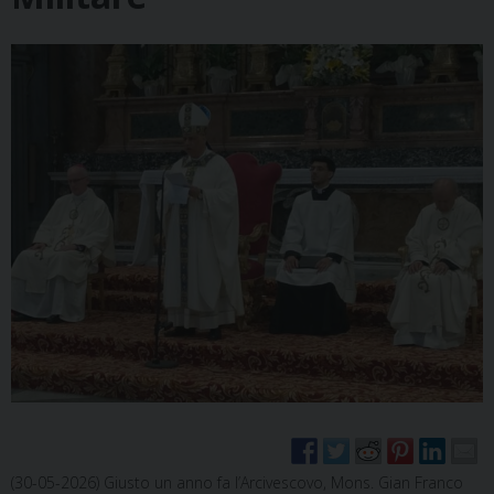
(30-05-2026) Giusto un anno fa l’Arcivescovo, Mons. Gian Franco