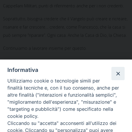
Cappellani Militari, punti di riferimento anche per i non credenti.
Soprattutto, bisogna credere che il Vangelo può creare e ricreare,
risanare e far crescere… credere, come Francesco, che la casa si
può sempre “riparare”. Ogni casa. Anche la Casa di Dio, la Chiesa.
Continuiamo a lavorare insieme per questo.
Santo Marcianò
Informativa
Utilizziamo cookie o tecnologie simili per
finalità tecniche e, con il tuo consenso, anche per
altre finalità ("interazioni e funzionalità semplici",
«
Corso di Formazione e
Introduzione Corso di
"miglioramento dell'esperienza", "misurazione" e
aggiornamento per i
Formazione Cappellani Militari
"targeting e pubblicità") come specificato nella
Cappellani Militari 17-10-2022
Assisi, 16 ottobre 2022
»
cookie policy.
Cliccando su "accetta" acconsenti all'utilizzo dei
cookie. Cliccando su "personalizza" puoi avere