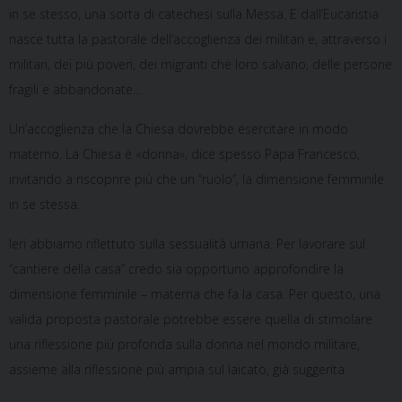
in se stesso, una sorta di catechesi sulla Messa. E dall’Eucaristia
nasce tutta la pastorale dell’accoglienza dei militari e, attraverso i
militari, dei più poveri, dei migranti che loro salvano, delle persone
fragili e abbandonate…
Un’accoglienza che la Chiesa dovrebbe esercitare in modo
materno. La Chiesa è «donna», dice spesso Papa Francesco,
invitando a riscoprire più che un “ruolo”, la dimensione femminile
in se stessa.
Ieri abbiamo riflettuto sulla sessualità umana. Per lavorare sul
“cantiere della casa” credo sia opportuno approfondire la
dimensione femminile – materna che fa la casa. Per questo, una
valida proposta pastorale potrebbe essere quella di stimolare
una riflessione più profonda sulla donna nel mondo militare,
assieme alla riflessione più ampia sul laicato, già suggerita.