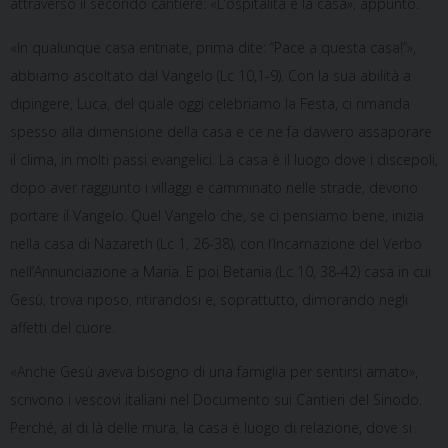
attraverso il secondo cantiere: «L’ospitalità e la casa», appunto.
«In qualunque casa entriate, prima dite: “Pace a questa casa!”»,
abbiamo ascoltato dal Vangelo (Lc 10,1-9). Con la sua abilità a
dipingere, Luca, del quale oggi celebriamo la Festa, ci rimanda
spesso alla dimensione della casa e ce ne fa davvero assaporare
il clima, in molti passi evangelici. La casa è il luogo dove i discepoli,
dopo aver raggiunto i villaggi e camminato nelle strade, devono
portare il Vangelo. Quel Vangelo che, se ci pensiamo bene, inizia
nella casa di Nazareth (Lc 1, 26-38), con l’Incarnazione del Verbo
nell’Annunciazione a Maria. E poi Betania (Lc 10, 38-42) casa in cui
Gesù, trova riposo, ritirandosi e, soprattutto, dimorando negli
affetti del cuore.
«Anche Gesù aveva bisogno di una famiglia per sentirsi amato»,
scrivono i vescovi italiani nel Documento sui Cantieri del Sinodo.
Perché, al di là delle mura, la casa è luogo di relazione, dove si