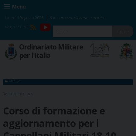
Skip
Menu
to
content
lunedì 10 agosto 2026
San Lorenzo, diacono e martire
YouTube
RSS
Cerca
Ordinariato Militare
per l'Italia
OMELIA
18 OTTOBRE 2022
Corso di formazione e
aggiornamento per i
Cappellani Militari 18-10-