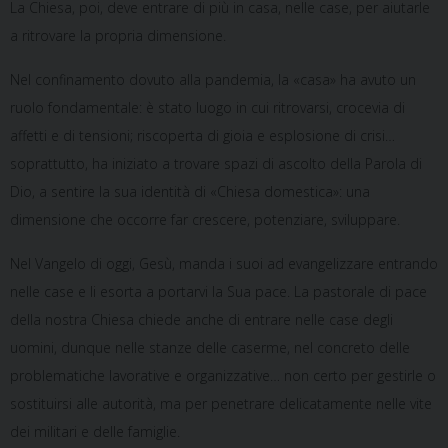
La Chiesa, poi, deve entrare di più in casa, nelle case, per aiutarle
a ritrovare la propria dimensione.
Nel confinamento dovuto alla pandemia, la «casa» ha avuto un
ruolo fondamentale: è stato luogo in cui ritrovarsi, crocevia di
affetti e di tensioni; riscoperta di gioia e esplosione di crisi…
soprattutto, ha iniziato a trovare spazi di ascolto della Parola di
Dio, a sentire la sua identità di «Chiesa domestica»: una
dimensione che occorre far crescere, potenziare, sviluppare.
Nel Vangelo di oggi, Gesù, manda i suoi ad evangelizzare entrando
nelle case e li esorta a portarvi la Sua pace. La pastorale di pace
della nostra Chiesa chiede anche di entrare nelle case degli
uomini, dunque nelle stanze delle caserme, nel concreto delle
problematiche lavorative e organizzative… non certo per gestirle o
sostituirsi alle autorità, ma per penetrare delicatamente nelle vite
dei militari e delle famiglie.