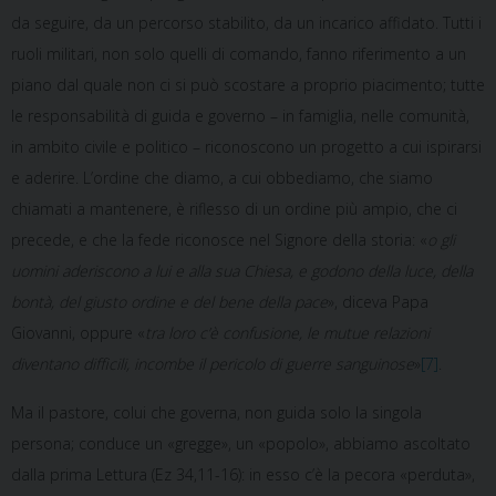
da seguire, da un percorso stabilito, da un incarico affidato. Tutti i
ruoli militari, non solo quelli di comando, fanno riferimento a un
piano dal quale non ci si può scostare a proprio piacimento; tutte
le responsabilità di guida e governo – in famiglia, nelle comunità,
in ambito civile e politico – riconoscono un progetto a cui ispirarsi
e aderire. L’ordine che diamo, a cui obbediamo, che siamo
chiamati a mantenere, è riflesso di un ordine più ampio, che ci
precede, e che la fede riconosce nel Signore della storia: «
o gli
uomini aderiscono a lui e alla sua Chiesa, e godono della luce, della
bontà, del giusto ordine e del bene della pace
», diceva Papa
Giovanni, oppure «
tra loro c’è confusione, le mutue relazioni
diventano difficili, incombe il pericolo di guerre sanguinose
»
[7]
.
Ma il pastore, colui che governa, non guida solo la singola
persona; conduce un «gregge», un «popolo», abbiamo ascoltato
dalla prima Lettura (Ez 34,11-16): in esso c’è la pecora «perduta»,