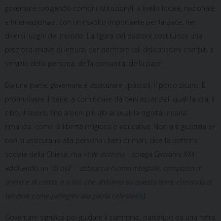
governare svolgendo compiti istituzionali a livello locale, nazionale
e internazionale, con un risvolto importante per la pace, nei
diversi luoghi del mondo. La figura del pastore costituisce una
preziosa chiave di lettura, per decifrare tali delicatissimi compiti a
servizio della persona, della comunità, della pace.
Da una parte, governare è assicurare i pascoli, il porto sicuro. È
promuovere il bene, a cominciare da beni essenziali quali la vita, il
cibo, il lavoro, fino a beni più alti ai quali la dignità umana
rimanda, come la libertà religiosa o educativa. Non vi è giustizia se
non si assicurano alla persona i beni primari, dice la dottrina
sociale della Chiesa; ma «
tale dottrina
– spiega Giovanni XXIII
additando un “di più” –
abbraccia l’uomo integrale, composto di
anima e di corpo, e a noi, che abitiamo su questa terra, comanda di
tendere come pellegrini alla patria celeste
»
[6]
.
Governare significa poi guidare il cammino, partendo da una rotta