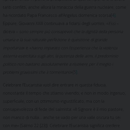
tanti conflitti, anche allora la minaccia della guerra nucleare, come
ha ricordato Papa Francesco all’Angelus domenica scorsa
[4]
.
Eppure, Giovanni XXIII continuava a fidarsi degli uomini. «
Essi
–
diceva –
sono sempre più consapevoli che la dignità della persona
umana e la sua naturale perfezione è questione di grande
importanza
» e «
hanno imparato con l’esperienza che la violenza
esterna esercitata sugli altri, la potenza delle armi, il predominio
politico non bastano assolutamente a risolvere per il meglio i
problemi gravissimi che li tormentano
»
[5]
.
Celebrare l’Eucaristia vuol dire entrare in questa fiducia,
nonostante il tempo che stiamo vivendo; e non in modo ingenuo,
superficiale, con un ottimismo ingiustificato, ma con la
consapevolezza di fede del salmista: «Il Signore è il mio pastore,
non manco di nulla… anche se vado per una valle oscura tu sei
con me» (Salmo 22 [23]). Celebrare l’Eucaristia significa credere