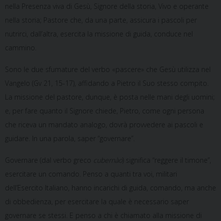
nella Presenza viva di Gesù, Signore della storia, Vivo e operante
nella storia; Pastore che, da una parte, assicura i pascoli per
nutrirci, dall’altra, esercita la missione di guida, conduce nel
cammino.
Sono le due sfumature del verbo «pascere» che Gesù utilizza nel
Vangelo (Gv 21, 15-17), affidando a Pietro il Suo stesso compito.
La missione del pastore, dunque, è posta nelle mani degli uomini;
e, per fare quanto il Signore chiede, Pietro, come ogni persona
che riceva un mandato analogo, dovrà provvedere ai pascoli e
guidare. In una parola, saper “governare”.
Governare (dal verbo greco
cubernào
) significa “reggere il timone”,
esercitare un comando. Penso a quanti tra voi, militari
dell’Esercito Italiano, hanno incarichi di guida, comando, ma anche
di obbedienza, per esercitare la quale è necessario saper
governare se stessi. E penso a chi è chiamato alla missione di