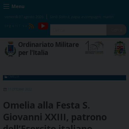
Skip
Menu
to
content
venerdì 07 agosto 2026
Santi Sisto II, papa, e compagni, martiri
YouTube
RSS
Cerca
Ordinariato Militare
per l'Italia
OMELIA
11 OTTOBRE 2022
Omelia alla Festa S.
Giovanni XXIII, patrono
dell’Esercito italiano