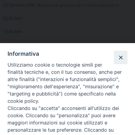
[5]
Giovanni XXIII,
Discorso di apertura del Concilio Vaticano II
…
[6]
Ibidem
[7]
Ibidem
[8]
Ibidem
Informativa
Utilizziamo cookie o tecnologie simili per
finalità tecniche e, con il tuo consenso, anche per
altre finalità ("interazioni e funzionalità semplici",
«
Omelia ai Vespri Pontificali
Miami Fl, Congresso
"miglioramento dell'esperienza", "misurazione" e
nella Solennità di San
Eucaristico-Mariano, 8
"targeting e pubblicità") come specificato nella
Francesco
ottobre 2022
»
cookie policy.
Cliccando su "accetta" acconsenti all'utilizzo dei
cookie. Cliccando su "personalizza" puoi avere
maggiori informazioni sui cookie utilizzati e
personalizzare le tue preferenze. Cliccando su
Ordinariato Militare per l'Italia