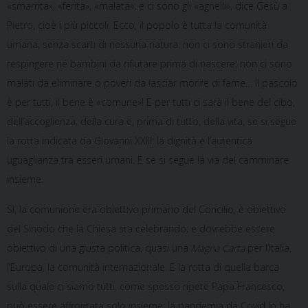
«smarrita», «ferita», «malata»; e ci sono gli «agnelli», dice Gesù a
Pietro, cioè i più piccoli. Ecco, il popolo è tutta la comunità
umana, senza scarti di nessuna natura: non ci sono stranieri da
respingere né bambini da rifiutare prima di nascere; non ci sono
malati da eliminare o poveri da lasciar morire di fame… Il pascolo
è per tutti, il bene è «comune»! E per tutti ci sarà il bene del cibo,
dell’accoglienza, della cura e, prima di tutto, della vita, se si segue
la rotta indicata da Giovanni XXIII: la dignità e l’autentica
uguaglianza tra esseri umani. E se si segue la via del camminare
insieme.
Sì, la comunione era obiettivo primario del Concilio, è obiettivo
del Sinodo che la Chiesa sta celebrando; e dovrebbe essere
obiettivo di una giusta politica, quasi una
Magna Carta
per l’Italia,
l’Europa, la comunità internazionale. E la rotta di quella barca
sulla quale ci siamo tutti, come spesso ripete Papa Francesco,
può essere affrontata solo insieme: la pandemia da Covid lo ha