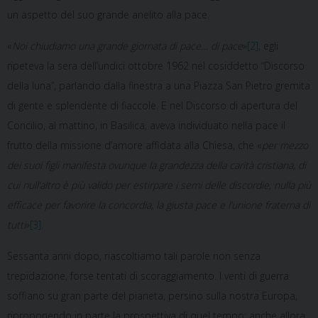
un aspetto del suo grande anelito alla pace.
«
Noi chiudiamo una grande giornata di pace… di pace
»
[2]
, egli
ripeteva la sera dell’undici ottobre 1962 nel cosiddetto “Discorso
della luna”, parlando dalla finestra a una Piazza San Pietro gremita
di gente e splendente di fiaccole. E nel Discorso di apertura del
Concilio, al mattino, in Basilica, aveva individuato nella pace il
frutto della missione d’amore affidata alla Chiesa, che «
per mezzo
dei suoi figli manifesta ovunque la grandezza della carità cristiana, di
cui null’altro è più valido per estirpare i semi delle discordie, nulla più
efficace per favorire la concordia, la giusta pace e l’unione fraterna di
tutti
»
[3]
.
Sessanta anni dopo, riascoltiamo tali parole non senza
trepidazione, forse tentati di scoraggiamento. I venti di guerra
soffiano su gran parte del pianeta, persino sulla nostra Europa,
riproponendo in parte la prospettiva di quel tempo: anche allora