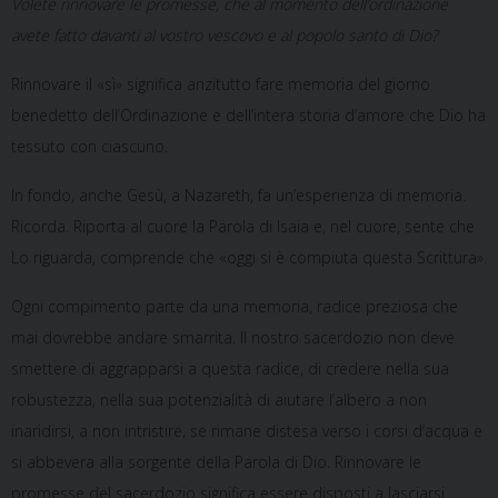
Volete rinnovare le promesse, che al momento dell’ordinazione
avete fatto davanti al vostro vescovo e al popolo santo di Dio?
Rinnovare il «sì» significa anzitutto fare memoria del giorno
benedetto dell’Ordinazione e dell’intera storia d’amore che Dio ha
tessuto con ciascuno.
In fondo, anche Gesù, a Nazareth, fa un’esperienza di memoria.
Ricorda. Riporta al cuore la Parola di Isaia e, nel cuore, sente che
Lo riguarda, comprende che «oggi si è compiuta questa Scrittura».
Ogni compimento parte da una memoria, radice preziosa che
mai dovrebbe andare smarrita. Il nostro sacerdozio non deve
smettere di aggrapparsi a questa radice, di credere nella sua
robustezza, nella sua potenzialità di aiutare l’albero a non
inaridirsi, a non intristire, se rimane distesa verso i corsi d’acqua e
si abbevera alla sorgente della Parola di Dio. Rinnovare le
promesse del sacerdozio significa essere disposti a lasciarsi