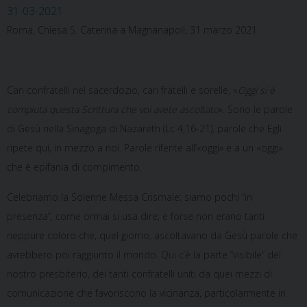
31-03-2021
Roma, Chiesa S. Caterina a Magnanapoli, 31 marzo 2021
Cari confratelli nel sacerdozio, cari fratelli e sorelle, «
Oggi si è
compiuta questa Scrittura che voi avete ascoltato
». Sono le parole
di Gesù nella Sinagoga di Nazareth (Lc 4,16-21), parole che Egli
ripete qui, in mezzo a noi. Parole riferite all’«oggi» e a un «oggi»
che è epifania di compimento.
Celebriamo la Solenne Messa Crismale; siamo pochi “in
presenza”, come ormai si usa dire; e forse non erano tanti
neppure coloro che, quel giorno, ascoltavano da Gesù parole che
avrebbero poi raggiunto il mondo. Qui c’è la parte “visibile” del
nostro presbiterio, dei tanti confratelli uniti da quei mezzi di
comunicazione che favoriscono la vicinanza, particolarmente in