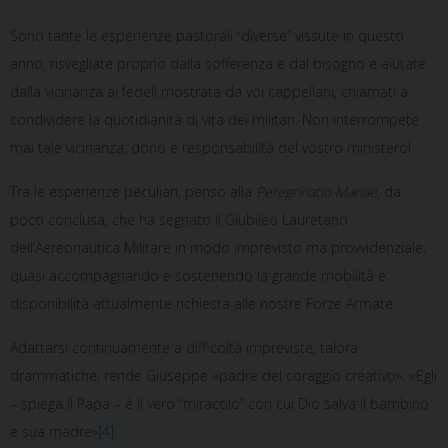
Sono tante le esperienze pastorali “diverse” vissute in questo
anno, risvegliate proprio dalla sofferenza e dal bisogno e aiutate
dalla vicinanza ai fedeli mostrata da voi cappellani, chiamati a
condividere la quotidianità di vita dei militari. Non interrompete
mai tale vicinanza, dono e responsabilità del vostro ministero!
Tra le esperienze peculiari, penso alla
Peregrinatio Mariae
, da
poco conclusa, che ha segnato il Giubileo Lauretano
dell’Aereonautica Militare in modo imprevisto ma provvidenziale,
quasi accompagnando e sostenendo la grande mobilità e
disponibilità attualmente richiesta alle nostre Forze Armate.
Adattarsi continuamente a difficoltà impreviste, talora
drammatiche, rende Giuseppe «padre del coraggio creativo». «Egli
– spiega il Papa – è il vero “miracolo” con cui Dio salva il bambino
e sua madre»
[4]
.