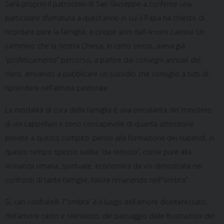
Sarà proprio il patrocinio di San Giuseppe a conferire una
particolare sfumatura a quest’anno in cui il Papa ha chiesto di
ricordare pure la famiglia, a cinque anni dall’
Amoris Laetitia
. Un
cammino che la nostra Chiesa, in certo senso, aveva già
“profeticamente” percorso, a partire dai convegni annuali del
clero, arrivando a pubblicare un sussidio che consiglio a tutti di
riprendere nell’attività pastorale.
La modalità di cura della famiglia è una peculiarità del ministero
di voi cappellani e sono consapevole di quanta attenzione
ponete a questo compito: penso alla formazione dei nubendi, in
questo tempo spesso svolta “da remoto”, come pure alla
vicinanza umana, spirituale, economica da voi dimostrata nei
confronti di tante famiglie, talora rimanendo nell’“ombra”.
Sì, cari confratelli: l’“ombra” è il luogo dell’amore disinteressato,
dell’amore casto e silenzioso; del passaggio dalle frustrazioni del