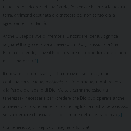
rinnovare dal ricordo di una Parola, Presenza che irrora la nostra
terra, altrimenti destinata alla tristezza del non senso e alla
sgretolante mondanità.
Anche Giuseppe vive di memoria. E ricordare, per lui, significa
sognare! Il sogno è la via attraverso cui Dio gli sussurra la Sua
Parola e lo rende, scrive il Papa, «Padre nell’obbedienza» e «Padre
nelle tenerezza»
[1]
.
Rinnovare le promesse significa rinnovare se stessi, in una
continua conversione,
metànoia
, trasformazione, in obbedienza
alla Parola e al sogno di Dio. Ma tale cammino esige «la
tenerezza», necessaria per «credere che Dio può operare anche
attraverso le nostre paure, le nostre fragilità, la nostra debolezza»,
senza «temere di lasciare a Dio il timone della nostra barca»
[2]
.
Con tenerezza, Giuseppe ci insegna la fiducia!