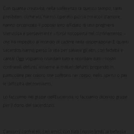
Con quanta creatività, nella sofferenza di questo tempo, tanti
presbiteri, come voi, hanno operato piccoli miracoli d’amore,
hanno circondato il popolo loro affidato di una preghiera
silenziosa e perseverante – forse riscoperta nel confinamento –
che ha impedito al mondo di cadere nella disperazione! E quanti
sacerdoti hanno perso la vita per salvare gli altri, con fedeltà e
carità! Oggi vogliamo ricordarli tutti e ricordare tutti i nostri
confratelli defunti, assieme ai militari defunti, pregando in
particolare per coloro che soffrono nel corpo, nello spirito o per
le difficoltà del ministero.
Lo facciamo nel grazie dell’Eucaristia, lo facciamo dicendo grazie
per il dono del sacerdozio.
Carissimi confratelli, cari amici, con tutti i nostri limiti, la bellezza