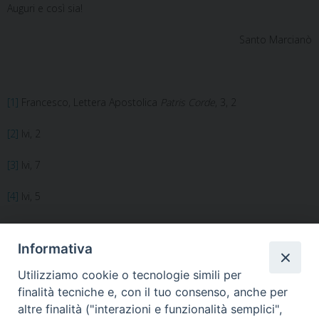
Auguri e così sia!
Santo Marcianò
[1]
Francesco, Lettera Apostolica
Patris Corde
, 3, 2
[2]
Ivi, 2
[3]
Ivi, 7
[4]
Ivi, 5
[5]
Ivi, 4
Informativa
Utilizziamo cookie o tecnologie simili per
finalità tecniche e, con il tuo consenso, anche per
altre finalità ("interazioni e funzionalità semplici",