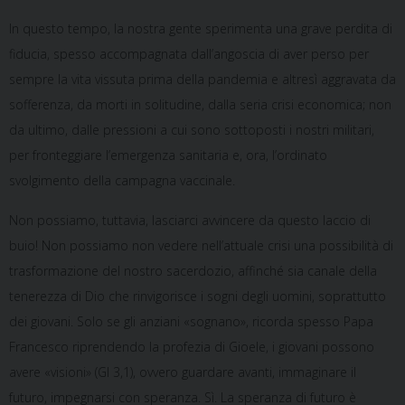
In questo tempo, la nostra gente sperimenta una grave perdita di
fiducia, spesso accompagnata dall’angoscia di aver perso per
sempre la vita vissuta prima della pandemia e altresì aggravata da
sofferenza, da morti in solitudine, dalla seria crisi economica; non
da ultimo, dalle pressioni a cui sono sottoposti i nostri militari,
per fronteggiare l’emergenza sanitaria e, ora, l’ordinato
svolgimento della campagna vaccinale.
Non possiamo, tuttavia, lasciarci avvincere da questo laccio di
buio! Non possiamo non vedere nell’attuale crisi una possibilità di
trasformazione del nostro sacerdozio, affinché sia canale della
tenerezza di Dio che rinvigorisce i sogni degli uomini, soprattutto
dei giovani. Solo se gli anziani «sognano», ricorda spesso Papa
Francesco riprendendo la profezia di Gioele, i giovani possono
avere «visioni» (Gl 3,1), ovvero guardare avanti, immaginare il
futuro, impegnarsi con speranza. Sì. La speranza di futuro è