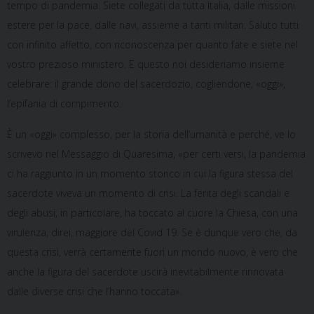
tempo di pandemia. Siete collegati da tutta Italia, dalle missioni
estere per la pace, dalle navi, assieme a tanti militari. Saluto tutti
con infinito affetto, con riconoscenza per quanto fate e siete nel
vostro prezioso ministero. E questo noi desideriamo insieme
celebrare: il grande dono del sacerdozio, cogliendone, «oggi»,
l’epifania di compimento.
È un «oggi» complesso, per la storia dell’umanità e perché, ve lo
scrivevo nel Messaggio di Quaresima, «per certi versi, la pandemia
ci ha raggiunto in un momento storico in cui la figura stessa del
sacerdote viveva un momento di crisi. La ferita degli scandali e
degli abusi, in particolare, ha toccato al cuore la Chiesa, con una
virulenza, direi, maggiore del Covid 19. Se è dunque vero che, da
questa crisi, verrà certamente fuori un mondo nuovo, è vero che
anche la figura del sacerdote uscirà inevitabilmente rinnovata
dalle diverse crisi che l’hanno toccata».