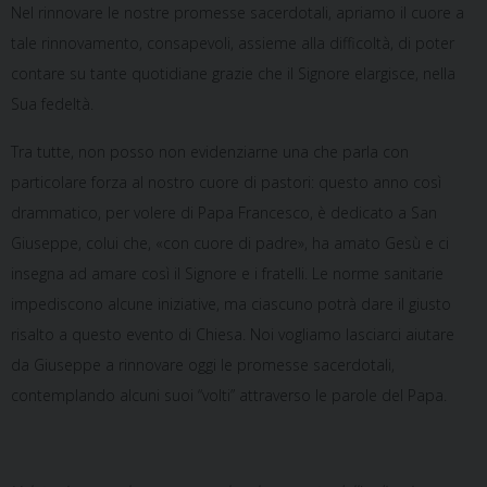
Nel rinnovare le nostre promesse sacerdotali, apriamo il cuore a
tale rinnovamento, consapevoli, assieme alla difficoltà, di poter
contare su tante quotidiane grazie che il Signore elargisce, nella
Sua fedeltà.
Tra tutte, non posso non evidenziarne una che parla con
particolare forza al nostro cuore di pastori: questo anno così
drammatico, per volere di Papa Francesco, è dedicato a San
Giuseppe, colui che, «con cuore di padre», ha amato Gesù e ci
insegna ad amare così il Signore e i fratelli. Le norme sanitarie
impediscono alcune iniziative, ma ciascuno potrà dare il giusto
risalto a questo evento di Chiesa. Noi vogliamo lasciarci aiutare
da Giuseppe a rinnovare oggi le promesse sacerdotali,
contemplando alcuni suoi “volti” attraverso le parole del Papa.