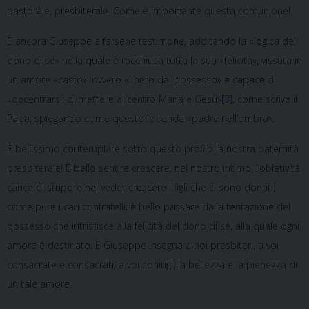
pastorale, presbiterale. Come è importante questa comunione!
È ancora Giuseppe a farsene testimone, additando la «logica del
dono di sé» nella quale è racchiusa tutta la sua «felicità», vissuta in
un amore «casto», ovvero «libero dal possesso» e capace di
«decentrarsi, di mettere al centro Maria e Gesù»
[3]
, come scrive il
Papa, spiegando come questo lo renda «padre nell’ombra».
È bellissimo contemplare sotto questo profilo la nostra paternità
presbiterale! È bello sentire crescere, nel nostro intimo, l’oblatività
carica di stupore nel veder crescere i figli che ci sono donati,
come pure i cari confratelli; è bello passare dalla tentazione del
possesso che intristisce alla felicità del dono di sé, alla quale ogni
amore è destinato. E Giuseppe insegna a noi presbiteri, a voi
consacrate e consacrati, a voi coniugi, la bellezza e la pienezza di
un tale amore.