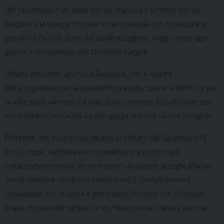
del sacerdozio è un dono per cui ringraziare sempre, per cui
pregare; e la Liturgia crismale lo raccomanda con forza pure al
popolo di Dio! Un dono del quale accogliere, «oggi» come ogni
giorno, il compimento che Dio vuole elargire.
Chiudo pensando ancora a Giuseppe, che è «padre
nell’accoglienza» per la sua apertura a tutti, specie ai deboli, e per
la «vita spirituale» con cui traccia un cammino, in particolare per
noi presbiteri: non «una via che spiega, ma una via che accoglie».
Potrebbe non essere così dinanzi al mistero del Sacerdozio? E
forse, «oggi», l’epifania di compimento sta proprio qui:
nell’accogliere questo mistero come «Giuseppe accoglie Maria»,
senza «mettere condizioni preventive»
[5]
. Semplicemente
rinnovando, con stupore e gratitudine, l’«Amen» che ci rinnova.
Grazie di cuore ad ognuno di voi, dono per la Chiesa e per me.