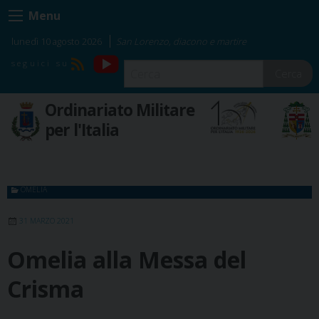
Skip
Menu
to
content
lunedì 10 agosto 2026
San Lorenzo, diacono e martire
YouTube
RSS
Cerca
Ordinariato Militare
per l'Italia
OMELIA
31 MARZO 2021
Omelia alla Messa del
Crisma