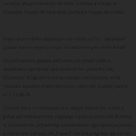
sacrificio alla gioia feconda del dono. L’ombra è il luogo di
Giuseppe, il luogo del sacerdote: l’ombra è il luogo del padre!
Volete essere fedeli dispensatori dei misteri di Dio…, lasciandovi
guidare non da interessi umani, ma dall’amore per i vostri fratelli?
Occorre lasciarsi guidare dall’amore per essere padri e
dispensatori dei Misteri dell’amore di Dio, primo fra tutti
l’Eucaristia. «Il Signore mi ha consacrato con l’unzione; mi ha
mandato a portare il lieto annuncio», canta con stupore Isaia (Is
61,1-3.6.8b-9).
L’Amore che ci ha consacrato è lo stesso Amore che ci invia e,
grazie alla nostra unzione, raggiunge il popolo come olio di letizia,
di consolazione, di fraternità, riversandosi in ogni opera pastorale,
a cominciare dall’
opus Dei
, l’“opera” che è la preghiera dei pastori.