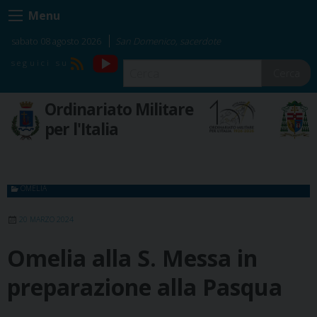
Skip
Menu
to
content
sabato 08 agosto 2026
San Domenico, sacerdote
YouTube
RSS
Cerca
Ordinariato Militare
per l'Italia
OMELIA
20 MARZO 2024
Omelia alla S. Messa in
preparazione alla Pasqua