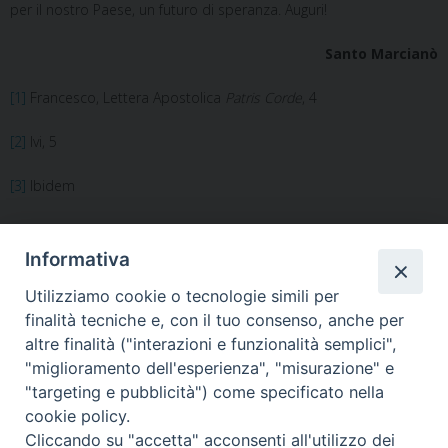
per il nostro Paese, un futuro di speranza. Auguri!
Santo Marcianò
[1]
Francesco, Lettera Apostolica
Patris Corde
, 4
[2]
Ivi, 5
[3]
Ibidem
[4]
Ivi, 6
Informativa
Utilizziamo cookie o tecnologie simili per
finalità tecniche e, con il tuo consenso, anche per
altre finalità ("interazioni e funzionalità semplici",
«
Omelia Granatieri di
Omelia alla Santa Messa del
"miglioramento dell'esperienza", "misurazione" e
Sardegna in ricordo del Duca
Crisma
»
"targeting e pubblicità") come specificato nella
di San Pietro
cookie policy.
Cliccando su "accetta" acconsenti all'utilizzo dei