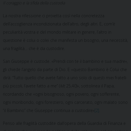
Il coraggio e la sfida della custodia
La nostra riflessione ci proietta così nella concretezza
dell’accoglienza incondizionata dell’altro, degli altri. E, com’è
peculiarità vostra e del mondo militare in genere, l’altro in
questione è colui o colei che manifesta un bisogno, una necessità,
una fragilità… che è da custodire.
San Giuseppe è custode. «Prendi con te il bambino e sua madre»,
gli chiede l’angelo da parte di Dio. E «questo Bambino è Colui che
dirà: “Tutto quello che avete fatto a uno solo di questi miei fratelli
più piccoli, l’avete fatto a me” (
Mt
25,40)», sottolinea il Papa,
ricordando che «ogni bisognoso, ogni povero, ogni sofferente,
ogni moribondo, ogni forestiero, ogni carcerato, ogni malato sono
“il Bambino” che Giuseppe continua a custodire»
[2]
.
Penso alle fragilità custodite dall’opera della Guardia di Finanza e