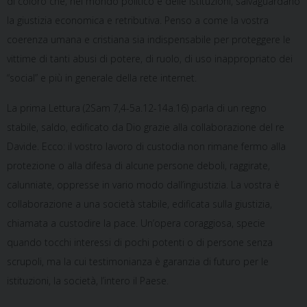
di coloro che, nel mondo politico e delle istituzioni, salvaguardano
la giustizia economica e retributiva. Penso a come la vostra
coerenza umana e cristiana sia indispensabile per proteggere le
vittime di tanti abusi di potere, di ruolo, di uso inappropriato dei
“social” e più in generale della rete internet.
La prima Lettura (2Sam 7,4-5a.12-14a.16) parla di un regno
stabile, saldo, edificato da Dio grazie alla collaborazione del re
Davide. Ecco: il vostro lavoro di custodia non rimane fermo alla
protezione o alla difesa di alcune persone deboli, raggirate,
calunniate, oppresse in vario modo dall’ingiustizia. La vostra è
collaborazione a una società stabile, edificata sulla giustizia,
chiamata a custodire la pace. Un’opera coraggiosa, specie
quando tocchi interessi di pochi potenti o di persone senza
scrupoli, ma la cui testimonianza è garanzia di futuro per le
istituzioni, la società, l’intero il Paese.