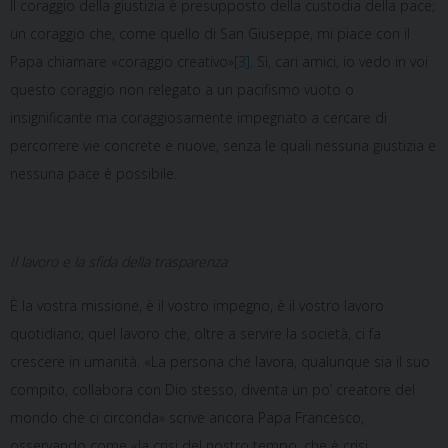
Il coraggio della giustizia è presupposto della custodia della pace;
un coraggio che, come quello di San Giuseppe, mi piace con il
Papa chiamare «coraggio creativo»
[3]
. Sì, cari amici, io vedo in voi
questo coraggio non relegato a un pacifismo vuoto o
insignificante ma coraggiosamente impegnato a cercare di
percorrere vie concrete e nuove, senza le quali nessuna giustizia e
nessuna pace è possibile.
Il lavoro e la sfida della trasparenza
È la vostra missione, è il vostro impegno, è il vostro lavoro
quotidiano; quel lavoro che, oltre a servire la società, ci fa
crescere in umanità. «La persona che lavora, qualunque sia il suo
compito, collabora con Dio stesso, diventa un po’ creatore del
mondo che ci circonda» scrive ancora Papa Francesco,
osservando come «la crisi del nostro tempo, che è crisi