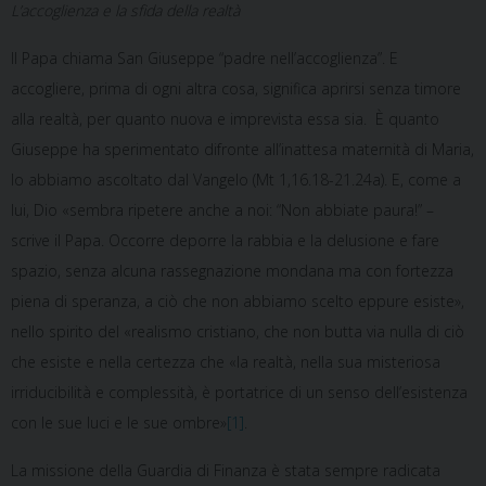
L’accoglienza e la sfida della realtà
Il Papa chiama San Giuseppe “padre nell’accoglienza”. E
accogliere, prima di ogni altra cosa, significa aprirsi senza timore
alla realtà, per quanto nuova e imprevista essa sia. È quanto
Giuseppe ha sperimentato difronte all’inattesa maternità di Maria,
lo abbiamo ascoltato dal Vangelo (Mt 1,16.18-21.24a). E, come a
lui, Dio «sembra ripetere anche a noi: “Non abbiate paura!” –
scrive il Papa. Occorre deporre la rabbia e la delusione e fare
spazio, senza alcuna rassegnazione mondana ma con fortezza
piena di speranza, a ciò che non abbiamo scelto eppure esiste»,
nello spirito del «realismo cristiano, che non butta via nulla di ciò
che esiste e nella certezza che «la realtà, nella sua misteriosa
irriducibilità e complessità, è portatrice di un senso dell’esistenza
con le sue luci e le sue ombre»
[1]
.
La missione della Guardia di Finanza è stata sempre radicata