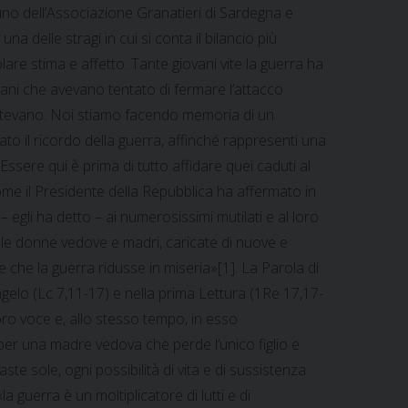
duno dell’Associazione Granatieri di Sardegna e
 delle stragi in cui si conta il bilancio più
lare stima e affetto. Tante giovani vite la guerra ha
vani che avevano tentato di fermare l’attacco
mbattevano. Noi stiamo facendo memoria di un
ato il ricordo della guerra, affinché rappresenti una
Essere qui è prima di tutto affidare quei caduti al
 come il Presidente della Repubblica ha affermato in
 egli ha detto – ai numerosissimi mutilati e al loro
 alle donne vedove e madri, caricate di nuove e
ne che la guerra ridusse in miseria»[1]. La Parola di
Vangelo (Lc 7,11-17) e nella prima Lettura (1Re 17,17-
oro voce e, allo stesso tempo, in esso
per una madre vedova che perde l’unico figlio e
e sole, ogni possibilità di vita e di sussistenza
guerra è un moltiplicatore di lutti e di