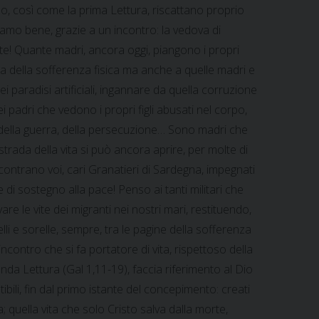
o, così come la prima Lettura, riscattano proprio
siamo bene, grazie a un incontro: la vedova di
rte! Quante madri, ancora oggi, piangono i propri
ra della sofferenza fisica ma anche a quelle madri e
ei paradisi artificiali, ingannare da quella corruzione
i padri che vedono i propri figli abusati nel corpo,
 della guerra, della persecuzione… Sono madri che
trada della vita si può ancora aprire, per molte di
ncontrano voi, cari Granatieri di Sardegna, impegnati
 di sostegno alla pace! Penso ai tanti militari che
e le vite dei migranti nei nostri mari, restituendo,
telli e sorelle, sempre, tra le pagine della sofferenza
contro che si fa portatore di vita, rispettoso della
onda Lettura (Gal 1,11-19), faccia riferimento al Dio
tibili, fin dal primo istante del concepimento: creati
uella vita che solo Cristo salva dalla morte,