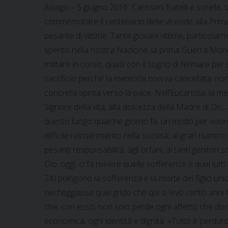
Asiago – 5 giugno 2016 Carissimi fratelli e sorelle,
commemorare il centenario delle vicende alla Prima G
pesante di vittime. Tante giovani vittime, particolar
spento nella nostra Nazione: la prima Guerra Mondia
militare in corso, quasi con il sogno di fermare per
sacrificio perché la memoria non va cancellata: non v
concreta spinta verso la pace. Nell’Eucaristia, la me
Signore della vita, alla dolcezza della Madre di Dio,
questo luogo qualche giorno fa, un modo per «non dime
difficile reinserimento nella società, al gran numer
pesanti responsabilità, agli orfani, ai tanti genitori
Dio, oggi, ci fa rivivere quelle sofferenze e quei lu
24) piangono la sofferenza e la morte del figlio uni
riecheggiasse quel grido che qui si levò cento ann
che, con esso, non solo perde ogni affetto che doni 
economica, ogni identità e dignità. «Tutto è perduto