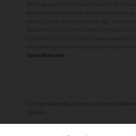
anche quando la morte ne sembrasse il destino certo.
dei caduti, quella di tutte le vittime della violenza; q
pace. Ci ricordi, la Celebrazione di oggi, la sacrali
quella innocente che non va mai soppressa, esclusa, s
e protezione, il riconoscimento della sua dignità. C
dell’indifferenza e dello scarto», può restituire la vi
Santo Marcianò
[1] Sergio Mattarella, Discorso al Sacrario Militar
[2]Ibidem