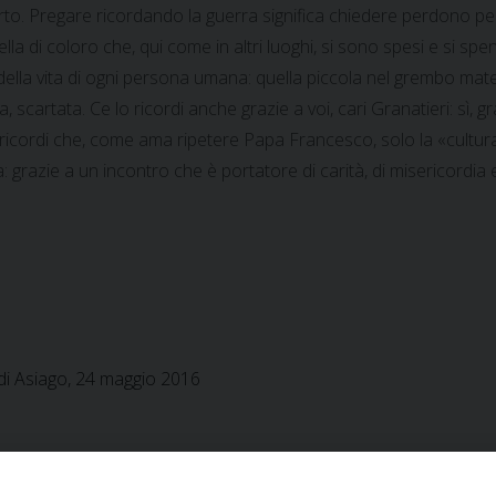
 Pregare ricordando la guerra significa chiedere perdono per tutt
uella di coloro che, qui come in altri luoghi, si sono spesi e si spe
tà della vita di ogni persona umana: quella piccola nel grembo mat
cartata. Ce lo ricordi anche grazie a voi, cari Granatieri: sì, gra
i ricordi che, come ama ripetere Papa Francesco, solo la «cultura 
ta: grazie a un incontro che è portatore di carità, di misericordia 
e di Asiago, 24 maggio 2016