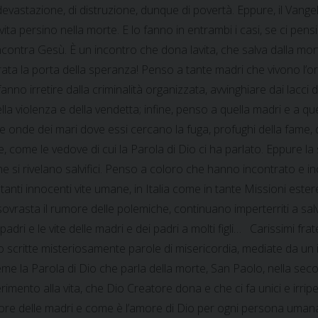
vastazione, di distruzione, dunque di povertà. Eppure, il Vangel
vita persino nella morte. E lo fanno in entrambi i casi, se ci pen
incontra Gesù. È un incontro che dona lavita, che salva dalla mo
rrata la porta della speranza! Penso a tante madri che vivono l’o
anno irretire dalla criminalità organizzata, avvinghiare dai lacci d
lla violenza e della vendetta; infine, penso a quella madri e a que
e onde dei mari dove essi cercano la fuga, profughi della fame,
ome le vedove di cui la Parola di Dio ci ha parlato. Eppure la s
che si rivelano salvifici. Penso a coloro che hanno incontrato e i
anti innocenti vite umane, in Italia come in tante Missioni estere
vrasta il rumore delle polemiche, continuano imperterriti a salvar
 padri e le vite delle madri e dei padri a molti figli… Carissimi fra
o scritte misteriosamente parole di misericordia, mediate da un in
ieme la Parola di Dio che parla della morte, San Paolo, nella sec
rimento alla vita, che Dio Creatore dona e che ci fa unici e irripe
e delle madri e come è l’amore di Dio per ogni persona umana; q