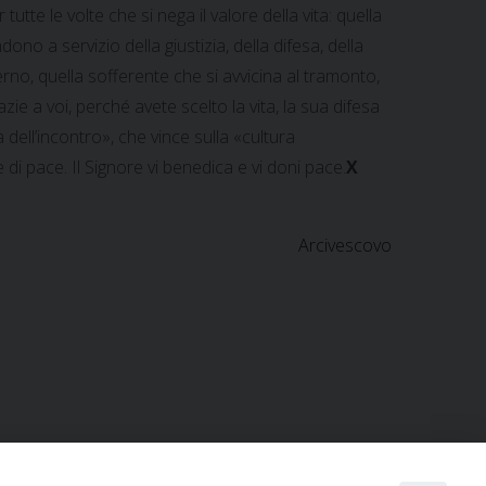
e le volte che si nega il valore della vita: quella
ndono a servizio della giustizia, della difesa, della
erno, quella sofferente che si avvicina al tramonto,
zie a voi, perché avete scelto la vita, la sua difesa
dell’incontro», che vince sulla «cultura
e di pace. Il Signore vi benedica e vi doni pace.
X
Arcivescovo