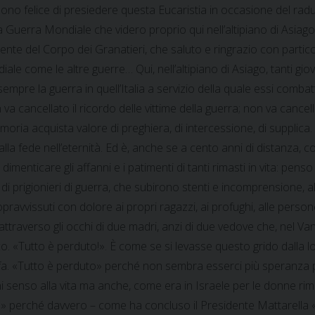
 sono felice di presiedere questa Eucaristia in occasione del ra
uerra Mondiale che videro proprio qui nell’altipiano di Asiago una
mente del Corpo dei Granatieri, che saluto e ringrazio con partico
le come le altre guerre… Qui, nell’altipiano di Asiago, tanti gio
 sempre la guerra in quell’Italia a servizio della quale essi co
a cancellato il ricordo delle vittime della guerra; non va cancell
moria acquista valore di preghiera, di intercessione, di supplica. 
 alla fede nell’eternità. Ed è, anche se a cento anni di distanza,
nticare gli affanni e i patimenti di tanti rimasti in vita: penso –
o di prigionieri di guerra, che subirono stenti e incomprensione,
 sopravvissuti con dolore ai propri ragazzi, ai profughi, alle perso
tti attraverso gli occhi di due madri, anzi di due vedove che, nel 
co. «Tutto è perduto!». È come se si levasse questo grido dalla l
i fa. «Tutto è perduto» perché non sembra esserci più speranza 
senso alla vita ma anche, come era in Israele per le donne rimast
» perché davvero – come ha concluso il Presidente Mattarella «la 