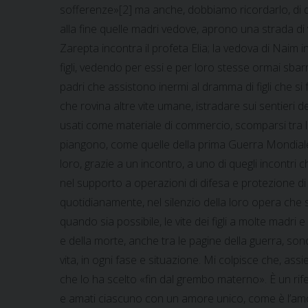
sofferenze»[2] ma anche, dobbiamo ricordarlo, di de
alla fine quelle madri vedove, aprono una strada di 
Zarepta incontra il profeta Elia; la vedova di Naim 
figli, vedendo per essi e per loro stesse ormai sba
padri che assistono inermi al dramma di figli che si f
che rovina altre vite umane, istradare sui sentieri de
usati come materiale di commercio, scomparsi tra l
piangono, come quelle della prima Guerra Mondiale, c
loro, grazie a un incontro, a uno di quegli incontri 
nel supporto a operazioni di difesa e protezione di t
quotidianamente, nel silenzio della loro opera che so
quando sia possibile, le vite dei figli a molte madri e
e della morte, anche tra le pagine della guerra, son
vita, in ogni fase e situazione. Mi colpisce che, ass
che lo ha scelto «fin dal grembo materno».
È un rife
e amati ciascuno con un amore unico, come è l’amor