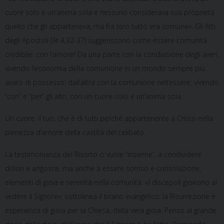
cuore solo e un’anima sola e nessuno considerava sua proprietà
quello che gli apparteneva, ma fra loro tutto era comune». Gli Atti
degli Apostoli (At 4,32-37) suggeriscono come essere comunità
credibile: con l’amore! Da una parte con la condivisione degli averi,
vivendo l’economia della comunione in un mondo sempre più
avaro di possesso; dall’altra con la comunione nell’essere: vivendo
“con” e “per” gli altri, con un cuore solo e un’anima sola.
Un cuore, il tuo, che è di tutti perché appartenente a Cristo nella
pienezza d’amore della castità del celibato.
La testimonianza del Risorto ci vuole “insieme”, a condividere
dolori e angosce, ma anche a essere sorriso e consolazione,
elementi di gioia e serenità nella comunità. «I discepoli gioirono al
vedere il Signore», sottolinea il brano evangelico: la Risurrezione è
esperienza di gioia per la Chiesa, della vera gioia. Penso al grande