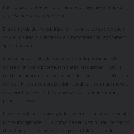
L’uomo ha visto e vede molto, sempre più, eppure continua a
dire: «Se non vedo… non credo».
È la domanda dell’incredulità, di chi ritiene valido solo ciò che è
visibile, misurabile, quantificabile, dimostrabile con ragionamenti
spesso parziali…
Ma è anche – attenti – la domanda della disperazione e del
dolore di chi viva la povertà, la malattia, l’esclusione, il lutto, la
condanna innocente… è la domanda della guerra che, nel nostro
tempo e in luoghi sempre più vicini, continua a seminare morte e
oscurare il futuro di tanti giovani e bambini, donne e uomini,
popoli e nazioni.
È la domanda posta dai segni dei chiodi incisi in tante vite violate,
uccise, imprigionate … È la domanda dei nostri militari, dei sacrifici
che affrontano, in un servizio complesso, talora causa di