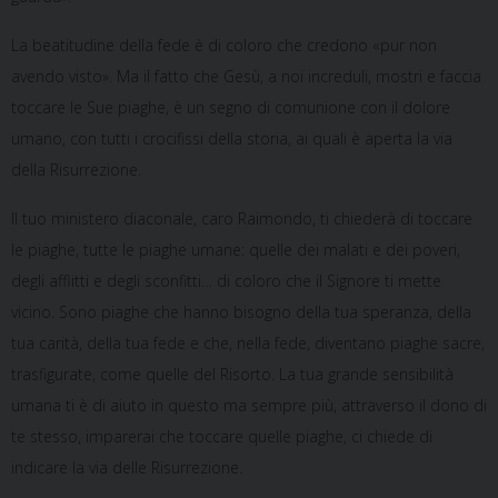
La beatitudine della fede è di coloro che credono «pur non
avendo visto». Ma il fatto che Gesù, a noi increduli, mostri e faccia
toccare le Sue piaghe, è un segno di comunione con il dolore
umano, con tutti i crocifissi della storia, ai quali è aperta la via
della Risurrezione.
Il tuo ministero diaconale, caro Raimondo, ti chiederà di toccare
le piaghe, tutte le piaghe umane: quelle dei malati e dei poveri,
degli afflitti e degli sconfitti… di coloro che il Signore ti mette
vicino. Sono piaghe che hanno bisogno della tua speranza, della
tua carità, della tua fede e che, nella fede, diventano piaghe sacre,
trasfigurate, come quelle del Risorto. La tua grande sensibilità
umana ti è di aiuto in questo ma sempre più, attraverso il dono di
te stesso, imparerai che toccare quelle piaghe, ci chiede di
indicare la via delle Risurrezione.