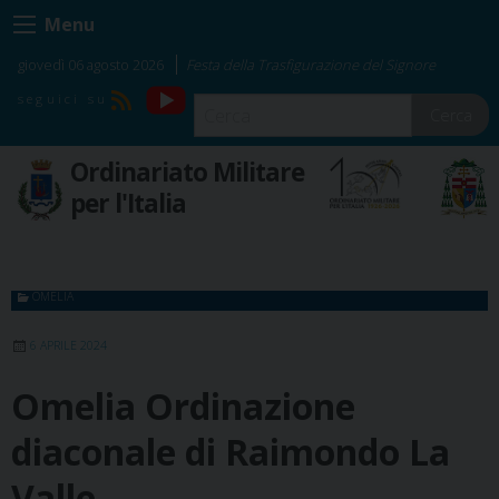
Skip
Menu
to
content
giovedì 06 agosto 2026
Festa della Trasfigurazione del Signore
YouTube
RSS
Cerca
Ordinariato Militare
per l'Italia
OMELIA
6 APRILE 2024
Omelia Ordinazione
diaconale di Raimondo La
Valle