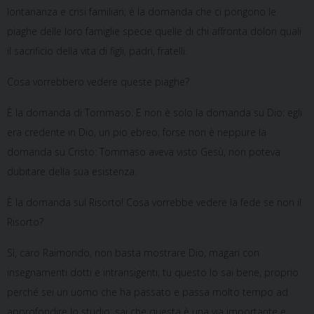
lontananza e crisi familiari; è la domanda che ci pongono le
piaghe delle loro famiglie specie quelle di chi affronta dolori quali
il sacrificio della vita di figli, padri, fratelli.
Cosa vorrebbero vedere queste piaghe?
È la domanda di Tommaso. E non è solo la domanda su Dio: egli
era credente in Dio, un pio ebreo; forse non è neppure la
domanda su Cristo: Tommaso aveva visto Gesù, non poteva
dubitare della sua esistenza.
È la domanda sul Risorto! Cosa vorrebbe vedere la fede se non il
Risorto?
Sì, caro Raimondo, non basta mostrare Dio, magari con
insegnamenti dotti e intransigenti; tu questo lo sai bene, proprio
perché sei un uomo che ha passato e passa molto tempo ad
approfondire lo studio; sai che questa è una via importante e