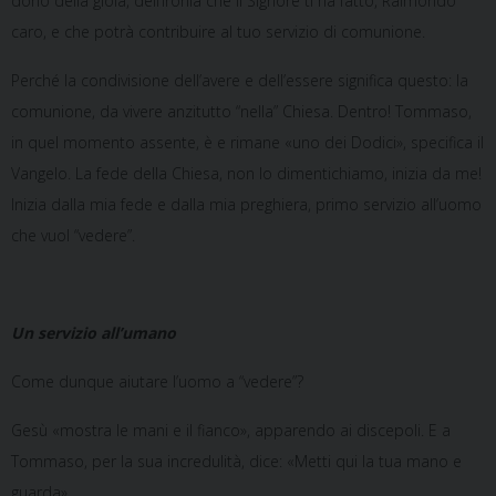
dono della gioia, dell’ironia che il Signore ti ha fatto, Raimondo
caro, e che potrà contribuire al tuo servizio di comunione.
Perché la condivisione dell’avere e dell’essere significa questo: la
comunione, da vivere anzitutto “nella” Chiesa. Dentro! Tommaso,
in quel momento assente, è e rimane «uno dei Dodici», specifica il
Vangelo. La fede della Chiesa, non lo dimentichiamo, inizia da me!
Inizia dalla mia fede e dalla mia preghiera, primo servizio all’uomo
che vuol “vedere”.
Un servizio all’umano
Come dunque aiutare l’uomo a “vedere”?
Gesù «mostra le mani e il fianco», apparendo ai discepoli. E a
Tommaso, per la sua incredulità, dice: «Metti qui la tua mano e
guarda».