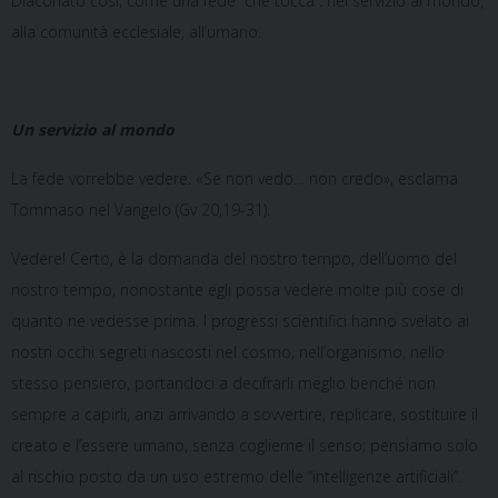
Diaconato così, come una fede “che tocca”: nel servizio al mondo,
alla comunità ecclesiale, all’umano.
Un servizio al mondo
La fede vorrebbe vedere. «Se non vedo… non credo», esclama
Tommaso nel Vangelo (Gv 20,19-31).
Vedere! Certo, è la domanda del nostro tempo, dell’uomo del
nostro tempo, nonostante egli possa vedere molte più cose di
quanto ne vedesse prima. I progressi scientifici hanno svelato ai
nostri occhi segreti nascosti nel cosmo, nell’organismo, nello
stesso pensiero, portandoci a decifrarli meglio benché non
sempre a capirli, anzi arrivando a sovvertire, replicare, sostituire il
creato e l’essere umano, senza coglierne il senso; pensiamo solo
al rischio posto da un uso estremo delle “intelligenze artificiali”.