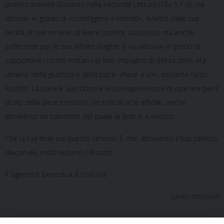
profeticamente Giovanni nella seconda Lettura (1Gv 5,1-6), «la
vittoria» in grado di «sconfiggere il mondo», avvinto dalle sue
cecità, le sue smanie di avere, potere, successo, ma anche
sofferente per le sue infinite piaghe; è «la vittoria» in grado di
supportare i nostri militari nel loro impegno di difesa della vita
umana, della giustizia e della pace. «Pace a voi», esclama Gesù
Risorto. La pace è Suo dono e la consapevolezza di operare per il
dono della pace crescerà, nei militari a te affidati, anche
attraverso un cammino del quale la fede è a servizio.
Che la tua fede sia questo servizio. E che, attraverso il tuo servizio
diaconale, molti vedano il Risorto.
Il Signore ti benedica. E così sia!
Santo Marcianò