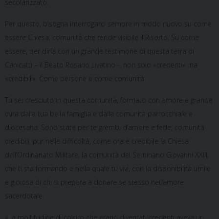
secolarizzato.
Per questo, bisogna interrogarci sempre in modo nuovo su come
essere Chiesa, comunità che rende visibile il Risorto. Su come
essere, per dirla con un grande testimone di questa terra di
Canicattì – il Beato Rosario Livatino -, non solo «credenti» ma
«credibili». Come persone e come comunità.
Tu sei cresciuto in questa comunità, formato con amore e grande
cura dalla tua bella famiglia e dalla comunità parrocchiale e
diocesana. Sono state per te grembi d’amore e fede, comunità
credibili, pur nelle difficoltà, come ora è credibile la Chiesa
dell’Ordinariato Militare, la comunità del Seminario Giovanni XXIII,
che ti sta formando e nella quale tu vivi, con la disponibilità umile
e gioiosa di chi si prepara a donare se stesso nell’amore
sacerdotale.
«La moltitudine di coloro che erano diventati credenti aveva un