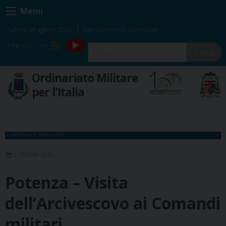
Skip
Menu
to
content
sabato 08 agosto 2026
San Domenico, sacerdote
YouTube
RSS
Cerca
Ordinariato Militare
per l'Italia
CAMPANIA E BASILICATA
2 OTTOBRE 2019
Potenza – Visita
dell’Arcivescovo ai Comandi
militari