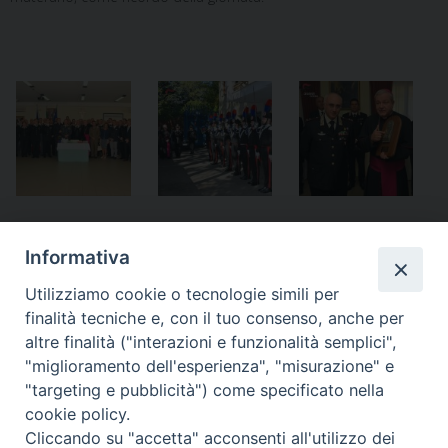
Notificheapp
Informativa
Utilizziamo cookie o tecnologie simili per
finalità tecniche e, con il tuo consenso, anche per
«
Ottobre, mese dedicato alle
Salerno – Visita del Patriarca
altre finalità ("interazioni e funzionalità semplici",
missioni – Lettera di padre
di Antiochia a Salerno e Amalfi
"miglioramento dell'esperienza", "misurazione" e
Faraci, Direttore dell’Ufficio
»
"targeting e pubblicità") come specificato nella
Missionario
cookie policy.
Cliccando su "accetta" acconsenti all'utilizzo dei