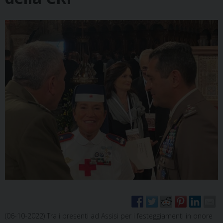
(06-10-2022) Tra i presenti ad Assisi per i festeggiamenti in onore