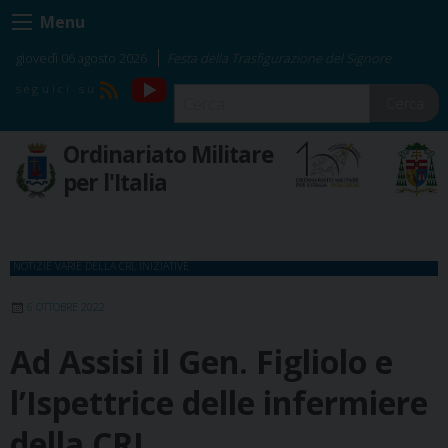
Skip
Menu
to
content
giovedì 06 agosto 2026
Festa della Trasfigurazione del Signore
YouTube
RSS
Cerca
Ordinariato Militare
per l'Italia
NOTIZIE VARIE DELLA CRI
,
INIZIATIVE
6 OTTOBRE 2022
Ad Assisi il Gen. Figliolo e
l’Ispettrice delle infermiere
della CRI