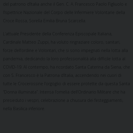
del patrono d’Italia anche il Gen. C. A. Francesco Paolo Figliuolo e
l’Ispettrice Nazionale del Corpo delle Infermiere Volontarie della
Croce Rossa, Sorella Emilia Bruna Scarcella.
L’attuale Presidente della Conferenza Episcopale Italiana,
Cardinale Matteo Zuppi, ha voluto ringraziare coloro, sanitari,
forze dell’ordine e Volontari, che si sono impegnati nella lotta alla
pandemia, dedicando la loro professionalità alla difficile lotta al
COVID-19. Al contempo, ha ricordato Santa Caterina da Siena, che
con S. Francesco è la Patrona d’Italia, accendendo nei cuori di
tutte le Crocerossine l’orgoglio di essere protette da questa Santa
“Donna illuminata”. Intensa l’omelia dell’Ordinario Militare che ha
presieduto i vespri, celebrazione a chiusura dei festeggiamenti,
nella Basilica inferiore.