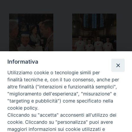
Informativa
Notificheapp
Utilizziamo cookie o tecnologie simili per
finalità tecniche e, con il tuo consenso, anche per
altre finalità ("interazioni e funzionalità semplici",
"miglioramento dell'esperienza", "misurazione" e
«
Bari – Dedicazione di una
La comunità del seminario agli
"targeting e pubblicità") come specificato nella
nuova chiesa
esercizi spirituali
»
cookie policy.
Cliccando su "accetta" acconsenti all'utilizzo dei
cookie. Cliccando su "personalizza" puoi avere
maggiori informazioni sui cookie utilizzati e