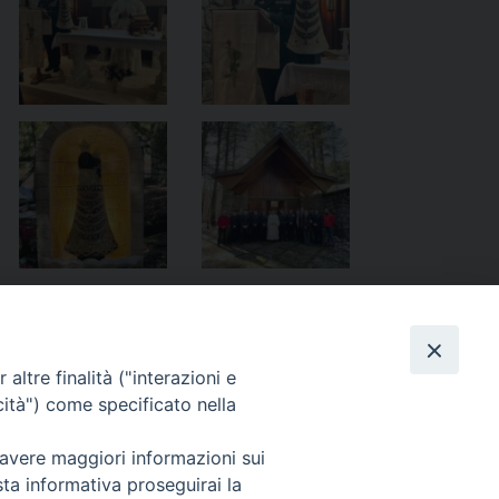
altre finalità ("interazioni e
cità") come specificato nella
Avvento – Attendiamo con gioia il Salvatore
»
 avere maggiori informazioni sui
sta informativa proseguirai la