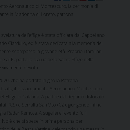
mento Aeronautico di Montescuro, la cerimonia di
urante la Madonna di Loreto, patrona
velatura dell’effige è stata officiata dal Cappellano
io Ciardullo, ed è stata dedicata alla memoria del
ente scomparso in giovane età. Proprio i familiari
e al Reparto la statua della Sacra Effige della
è vivamente devota.
020, che ha portato in giro la Patrona
i d’Italia, il Distaccamento Aeronautico Montescuro
ll’Effige in Calabria. A partire dal Reparto dislocato
onifati (CS) e Serralta San Vito (CZ), giungendo infine
ia Radar Remota. A sugellare l’evento fu il
Nolè che si spese in prima persona per
entino della Beata Vergine, celebrando una messa in