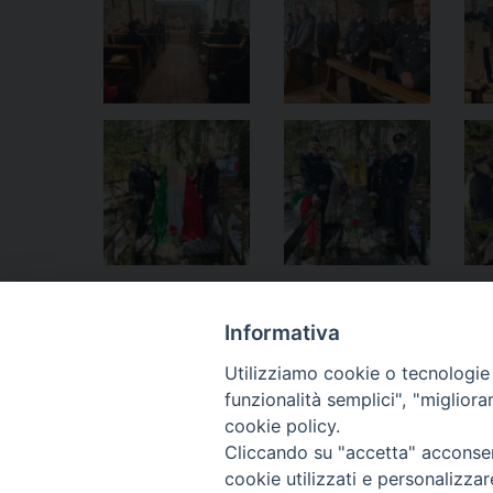
Notificheapp
Informativa
Utilizziamo cookie o tecnologie s
funzionalità semplici", "miglior
«
Torino – La Virgo Fidelis all’Arsenale della pace
cookie policy.
Cliccando su "accetta" acconsent
cookie utilizzati e personalizza