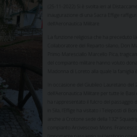
(25-11-2022) Si è svolta ieri al Distacca
inaugurazione di una Sacra Effige raffig
dell’Aeronautica Militare.
La funzione religiosa che ha preceduto la s
Collaboratore del Reparto silano, Don Mar
Primo Maresciallo Marcello Pica, tragicam
del compianto militare hanno voluto donar
Madonna di Loreto alla quale la famiglia 
In occasione del Giubileo Lauretano del 2
dell’Aeronautica Militare per tutte le Bas
ha rappresentato il fulcro del passaggio de
in Sila, l’Effige ha visitato i Teleposti di B
anche a Crotone sede della 132ª Squadrigl
compianto Arcivescovo Mons. Francesco 
l’importante passaggio sul territorio cos