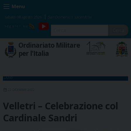
Skip
Menu
to
content
sabato 08 agosto 2026
San Domenico, sacerdote
YouTube
RSS
Cerca
Ordinariato Militare
per l'Italia
LAZIO
22 DICEMBRE 2022
Velletri – Celebrazione col
Cardinale Sandri