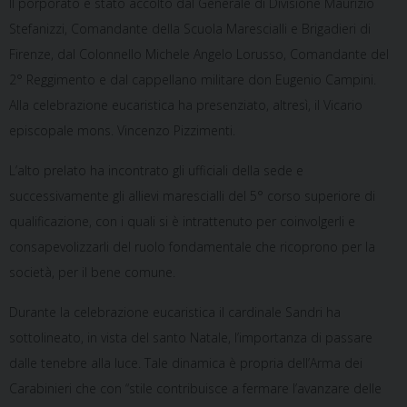
Il porporato è stato accolto dal Generale di Divisione Maurizio
Stefanizzi, Comandante della Scuola Marescialli e Brigadieri di
Firenze, dal Colonnello Michele Angelo Lorusso, Comandante del
2° Reggimento e dal cappellano militare don Eugenio Campini.
Alla celebrazione eucaristica ha presenziato, altresì, il Vicario
episcopale mons. Vincenzo Pizzimenti.
L’alto prelato ha incontrato gli ufficiali della sede e
successivamente gli allievi marescialli del 5° corso superiore di
qualificazione, con i quali si è intrattenuto per coinvolgerli e
consapevolizzarli del ruolo fondamentale che ricoprono per la
società, per il bene comune.
Durante la celebrazione eucaristica il cardinale Sandri ha
sottolineato, in vista del santo Natale, l’importanza di passare
dalle tenebre alla luce. Tale dinamica è propria dell’Arma dei
Carabinieri che con “stile contribuisce a fermare l’avanzare delle