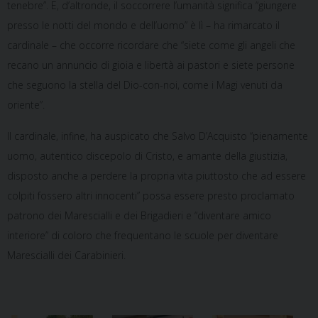
tenebre”. E, d’altronde, il soccorrere l’umanità significa “giungere
presso le notti del mondo e dell’uomo” è lì – ha rimarcato il
cardinale – che occorre ricordare che “siete come gli angeli che
recano un annuncio di gioia e libertà ai pastori e siete persone
che seguono la stella del Dio-con-noi, come i Magi venuti da
oriente”.
Il cardinale, infine, ha auspicato che Salvo D’Acquisto “pienamente
uomo, autentico discepolo di Cristo, e amante della giustizia,
disposto anche a perdere la propria vita piuttosto che ad essere
colpiti fossero altri innocenti” possa essere presto proclamato
patrono dei Marescialli e dei Brigadieri e “diventare amico
interiore” di coloro che frequentano le scuole per diventare
Marescialli dei Carabinieri.