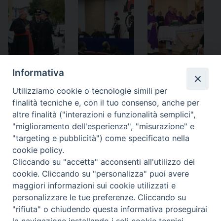
Informativa
Notificheapp
Utilizziamo cookie o tecnologie simili per
finalità tecniche e, con il tuo consenso, anche per
altre finalità ("interazioni e funzionalità semplici",
«
Celebrazione prenatalizia
Ritiro d’Avvento per i
"miglioramento dell'esperienza", "misurazione" e
per il personale
Cappellani militari della
"targeting e pubblicità") come specificato nella
dell’Ordinariato
Toscana
»
cookie policy.
Cliccando su "accetta" acconsenti all'utilizzo dei
cookie. Cliccando su "personalizza" puoi avere
maggiori informazioni sui cookie utilizzati e
personalizzare le tue preferenze. Cliccando su
Ordinariato Militare per l'Italia
"rifiuta" o chiudendo questa informativa proseguirai
Salita del Grillo, 37 - 00184 Roma