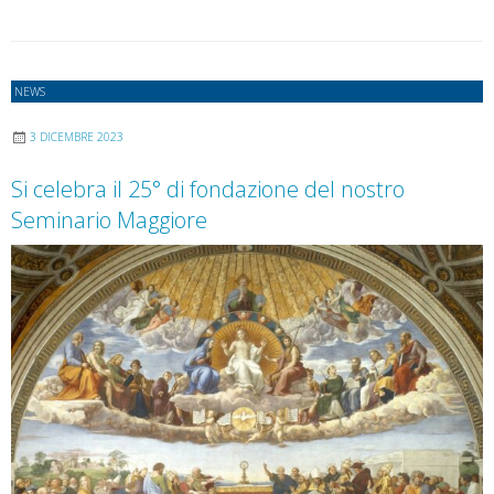
l’Ammissione
agli
Ordini
Sacri
NEWS
3 DICEMBRE 2023
Si celebra il 25° di fondazione del nostro
Seminario Maggiore