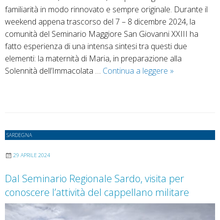
familiarità in modo rinnovato e sempre originale. Durante il
weekend appena trascorso del 7 – 8 dicembre 2024, la
comunità del Seminario Maggiore San Giovanni XXIII ha
fatto esperienza di una intensa sintesi tra questi due
elementi: la maternità di Maria, in preparazione alla
Seminario
Solennità dell’Immacolata …
Continua a leggere
»
–
L’esperienza
nel
weekend
dell’Immacolat
SARDEGNA
due
ammissioni
29 APRILE 2024
agli
Dal Seminario Regionale Sardo, visita per
Ordini
conoscere l’attività del cappellano militare
Sacri
e
il