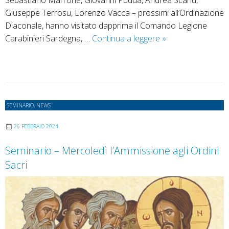
Giuseppe Terrosu, Lorenzo Vacca – prossimi all’Ordinazione
Diaconale, hanno visitato dapprima il Comando Legione
Dal
Carabinieri Sardegna, …
Continua a leggere
»
Seminario
Regionale
Sardo,
visita
per
SEMINARIO
,
NEWS
conoscere
l’attività
26 FEBBRAIO 2024
del
Seminario – Mercoledì l’Ammissione agli Ordini
cappellano
Sacri
militare