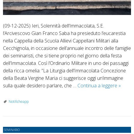
(09-12-2025) Ieri, Solennità dell’Immacolata, S.E.
l’Arcivescovo Gian Franco Saba ha presieduto l’eucarestia
nella Cappella della Scuola Allievi Cappellani Militari alla
Cecchignola, in occasione dell’annuale incontro delle famiglie
dei seminaristi, che si tiene proprio nel giorno della festa
dell’Immacolata. Così l’Ordinario Militare in uno dei passaggi
della ricca omelia: “La Liturgia dell’Immacolata Concezione
della Beata Vergine Maria ci suggerisce oggi un’immagine
Per
sulla quale desidero parlare, che …
Continua a leggere
»
l’Immac
celebr
Notificheapp
dell’Ar
in
Semina
SEMINARIO