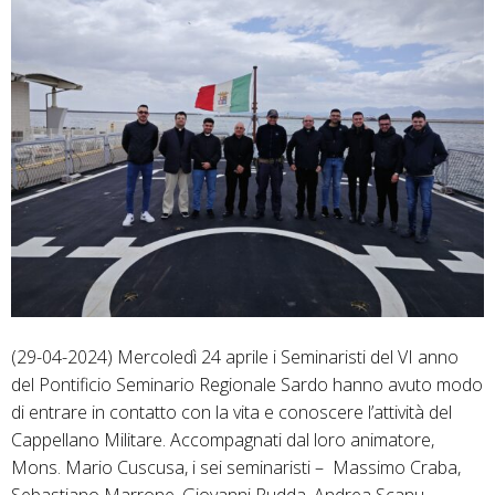
giuramento
di
un
prossimo
diacono
(29-04-2024) Mercoledì 24 aprile i Seminaristi del VI anno
del Pontificio Seminario Regionale Sardo hanno avuto modo
di entrare in contatto con la vita e conoscere l’attività del
Cappellano Militare. Accompagnati dal loro animatore,
Mons. Mario Cuscusa, i sei seminaristi – Massimo Craba,
Sebastiano Marrone, Giovanni Pudda, Andrea Scanu,