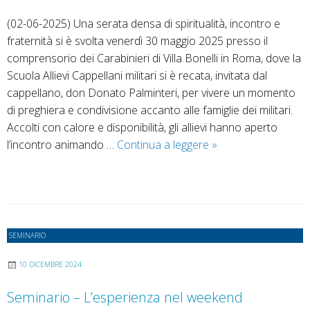
(02-06-2025) Una serata densa di spiritualità, incontro e
fraternità si è svolta venerdì 30 maggio 2025 presso il
comprensorio dei Carabinieri di Villa Bonelli in Roma, dove la
Scuola Allievi Cappellani militari si è recata, invitata dal
cappellano, don Donato Palminteri, per vivere un momento
di preghiera e condivisione accanto alle famiglie dei militari.
Accolti con calore e disponibilità, gli allievi hanno aperto
Il
l’incontro animando …
Continua a leggere
»
Seminario
“in
missione”
al
Comprensorio
SEMINARIO
dei
Carabinieri
10 DICEMBRE 2024
di
Seminario – L’esperienza nel weekend
Villa