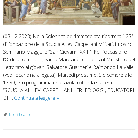
(03-12-2023) Nella Solennità dell’Immacolata ricorrerà il 25°
di fondazione della Scuola Allievi Cappellani Militari, il nostro
Seminario Maggiore “San Giovanni XXIII”. Per l’occasione
l’Ordinario militare, Santo Marcianò, conferirà il Ministero del
Lettorato ai giovani Salvatore Guarneri e Raimondo La Valle.
(vedi locandina allegata). Martedì prossimo, 5 dicembre alle
17,30, è in programma una tavola rotonda sul tema:
“SCUOLA ALLIEVI CAPPELLANI: IERI ED OGGI, EDUCATORI
Si
DI …
Continua a leggere
»
celebra
il
Notificheapp
25°
di
fondazione