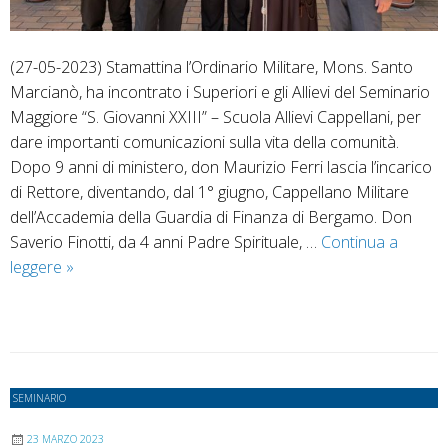
(27-05-2023) Stamattina l’Ordinario Militare, Mons. Santo
Marcianò, ha incontrato i Superiori e gli Allievi del Seminario
Maggiore “S. Giovanni XXIII” – Scuola Allievi Cappellani, per
dare importanti comunicazioni sulla vita della comunità.
Dopo 9 anni di ministero, don Maurizio Ferri lascia l’incarico
di Rettore, diventando, dal 1° giugno, Cappellano Militare
dell’Accademia della Guardia di Finanza di Bergamo. Don
Saverio Finotti, da 4 anni Padre Spirituale, …
Continua a
Seminario
leggere
»
–
Don
Finotti
nuovo
Rettore,
SEMINARIO
P.
D’Agostino
23 MARZO 2023