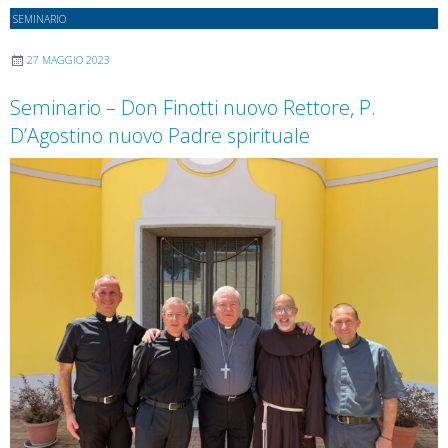
del
SEMINARIO
nostro
27 MAGGIO 2023
Seminario
Maggiore
Seminario – Don Finotti nuovo Rettore, P.
D’Agostino nuovo Padre spirituale