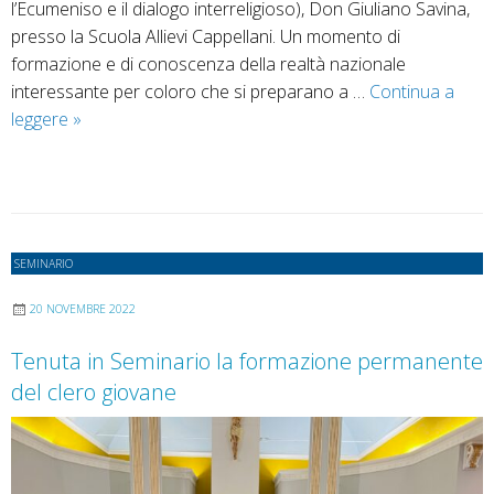
l’Ecumeniso e il dialogo interreligioso), Don Giuliano Savina,
presso la Scuola Allievi Cappellani. Un momento di
formazione e di conoscenza della realtà nazionale
interessante per coloro che si preparano a …
Continua a
Seminario
leggere
»
e
Ufficio
Ecumenismo
e
Dialogo
SEMINARIO
Interreligioso
incontrano
20 NOVEMBRE 2022
il
Tenuta in Seminario la formazione permanente
Direttore
del clero giovane
dell’UNEDI