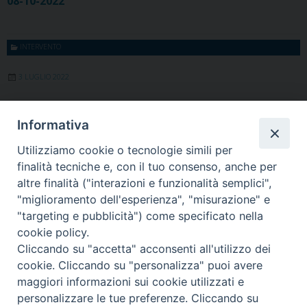
08-10-2022
INTERVENTO
3 LUGLIO 2022
Conferenza Internazionale
Informativa
per Vescovi Militari Vienna,
Utilizziamo cookie o tecnologie simili per
finalità tecniche e, con il tuo consenso, anche per
26 -29 giugno 2022
altre finalità ("interazioni e funzionalità semplici",
"miglioramento dell'esperienza", "misurazione" e
29-06-2022
"targeting e pubblicità") come specificato nella
cookie policy.
Cliccando su "accetta" acconsenti all'utilizzo dei
« Pagina precedente
Pagina successiva »
cookie. Cliccando su "personalizza" puoi avere
maggiori informazioni sui cookie utilizzati e
personalizzare le tue preferenze. Cliccando su
Ordinariato Militare per l'Italia