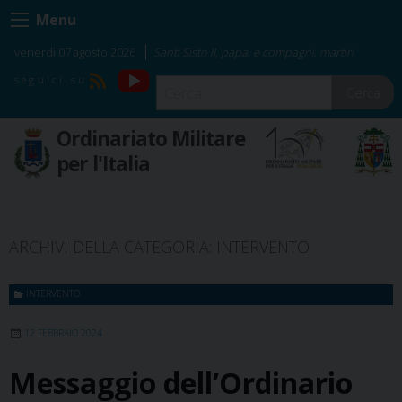
Skip
Menu
to
content
venerdì 07 agosto 2026
Santi Sisto II, papa, e compagni, martiri
YouTube
RSS
Cerca
Ordinariato Militare
per l'Italia
ARCHIVI DELLA CATEGORIA:
INTERVENTO
INTERVENTO
12 FEBBRAIO 2024
Messaggio dell’Ordinario